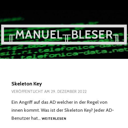
Zum
Inhalt
springen
╓MANUEL╥BLESER╖
Skeleton Key
VERÖFFENTLICHT AM
29. DEZEMBER 2022
Ein Angriff auf das AD welcher in der Regel von
innen kommt. Was ist der Skeleton Key? Jeder AD-
SKELETON
Benutzer hat…
WEITERLESEN
KEY